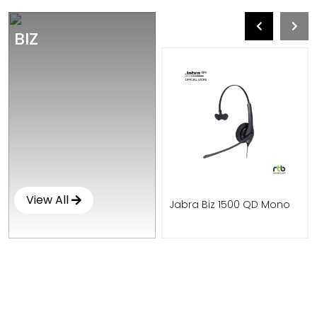
BIZ
View All
Jabra Biz 1500 QD Duo
Jabra Biz 1500 QD Mono