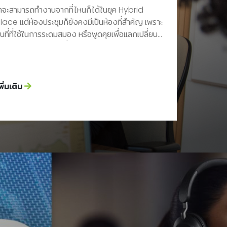
เราจะสามารถทำงานจากที่ไหนก็ได้ในยุค Hybrid
ace แต่ห้องประชุมก็ยังคงมีเป็นห้องที่สำคัญ เพราะ
นที่ที่ใช้ในการระดมสมอง หรือพูดคุยเพื่อแลกเปลี่ยน
เห็นและข้อมูลต่างๆ ซึ่งด้วยเทคโนโลยีสมัยใหม่ ทำให้
รถพูดคุย หรือติดต่อสื่อสารกับผู้ร่วมงานที่ไม่ได้อยู่
ี่เดียวกันได้อย่างง่ายดายผ่านอุปกรณ์โซลูชันต่างๆ
ะเป็นโทรศัพท์ผ่านเครือข่ายอินเตอร์เน็ต กล้องเว็บแคม
พิ่มเติม
ฟน หูฟัง ลำโพง รวมถึงอุปกรณ์ต่างๆที่ใช้ในการ
องประชุมในปัจจุบันจึงมุ่งเน้นไปที่
งานมากกว่าขนาดของห้อง เนื่องจากหัวใจหลักคือ
ยีและอุปกรณ์โซลูชันต่างๆที่นำมาติดตั้ง รวมถึง
วร์และแพลตฟอร์มการสื่อสาร (Unified
ications Platforms) ที่นำมาใช้