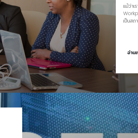
แม้ว่า
Workpl
เป็นสถา
ความคิด
เราสามา
ในสถานท
ไม่ว่าจ
อ่านเ
ไมโครโ
ควบคุมการประชุม รูปแบบห้
การใช้
เทคโนโล
ซอฟท์แ
Commun