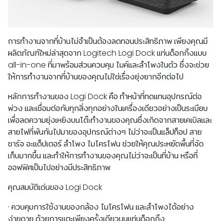
ก
ารทำงานจากที่บ้านไม่จำเป็นต้องลดทอนประสิทธิภาพ
เพียงคุณมี
ผลิตภัณฑ์ใหม่ล่าสุดจาก
Logitech
Logi Dock
แท่นด็อกกิ้งแบบ
all-in-one ที่มาพร้อมส่วนควบคุม
ไมค์และลำโพงในตัว
ซึ่งจะช่วย
ให้การทำงานจากที่บ้านของคุณไม่ใช่เรื่องยุ่งยากอีกต่อไป
หลักการทำงานของ
Logi Dock
คือ
ทำหน้าที่ทดแทนอุปกรณ์ต่อ
พ่วง
และเชื่อมต่อกับทุกสิ่งทุกอย่างในเครื่องเดียวอย่างเป็นระเบียบ
เพื่อลดความยุ่งเหยิงบนโต๊ะทำงานของคุณซึ่งเกิดจากสายเคเบิลและ
สายไฟที่พันกันไปมาของอุปกรณ์ต่างๆ
ไม่ว่าจะเป็นแล็ปท็อป
สาย
ชาร์จ
อะแด็ปเตอร์
ลำโพง
ไมโครโฟน
ช่วยให้คุณประหยัดพื้นที่จัด
เก็บมากขึ้น
และทำให้การทำงานของคุณไม่ว่าจะเป็นที่บ้าน
หรือที่
ออฟฟิศเป็นไปอย่างมีประสิทธิภาพ
คุณสมบัติเด่นของ
Logi Dock
·
ควบคุมการใช้งานของกล้อง
ไมโครโฟน
และลำโพงได้อย่าง
ง่ายดาย
ด้วยการแตะเพียงครั้งเดียวบนแท่นด็อกกิ้ง