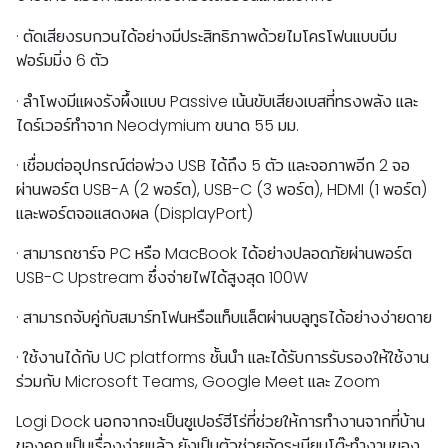
·
ตัดเสียงรบกวนได้อย่างมีประสิทธิภาพด้วยไมโครโฟนแบบบีม
ฟอร์มมิ่ง
6
ตัว
·
ลำโพงมีแผงรังผึ้งแบบ
Passive
เน้นขับเสียงเบสที่ทรงพลัง
และ
ไดร์เวอร์ทำจาก
Neodymium
ขนาด
55
มม
.
·
เชื่อมต่ออุปกรณ์ต่อพ่วง
USB
ได้ถึง
5
ตัว
และจอภาพอีก
2
จอ
ผ่านพอร์ต
USB-A
(2
พอร์ต
), USB-C (3
พอร์ต
), HDMI (1
พอร์ต
)
และพอร์ตจอแสดงผล
(DisplayPort)
·
สามารถชาร์จ
PC
หรือ
MacBook
ได้อย่างปลอดภัยผ่านพอร์ต
USB-C Upstream
ซึ่งจ่ายไฟได้สูงสุด
100W
·
สามารถจับคู่กับสมาร์ทโฟนหรือแท็บแล็ตผ่านบลูทูธ
ได้อย่างง่ายดาย
·
ใช้งานได้กับ
UC platforms
ชั้นนำ
และได้รับการรับรองให้ใช้งาน
ร่วมกับ
Microsoft Teams, Google Meet
และ
Zoom
Logi Dock
นอกจากจะเป็นซูเปอร์ฮีโร่ที่ช่วยให้การทำงานจากที่บ้าน
ของคุณเป็นเรื่องง่ายแล้ว
ยังเป็นตัวช่วยจัดระเบียบโต๊ะทำงานของ