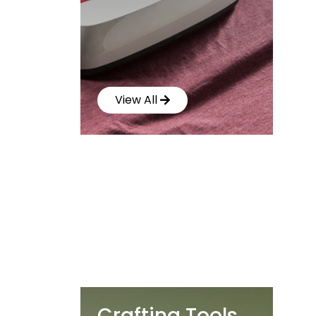
View All
Crafting Tools