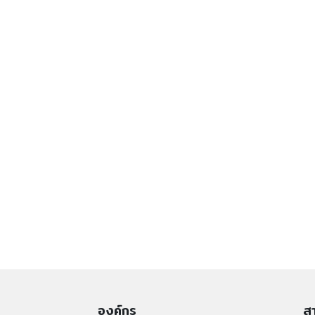
องค์กร
สา